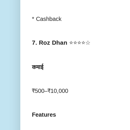
* Cashback
7. Roz Dhan
⭐⭐⭐⭐☆
कमाई
₹500–₹10,000
Features