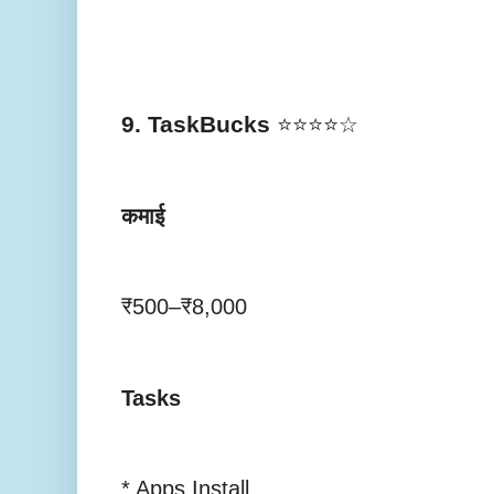
9. TaskBucks
⭐⭐⭐⭐☆
कमाई
₹500–₹8,000
Tasks
* Apps Install