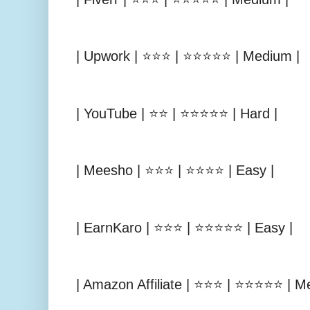
| Upwork | ⭐⭐⭐ | ⭐⭐⭐⭐⭐ | Medium |
| YouTube | ⭐⭐ | ⭐⭐⭐⭐⭐ | Hard |
| Meesho | ⭐⭐⭐ | ⭐⭐⭐⭐ | Easy |
| EarnKaro | ⭐⭐⭐ | ⭐⭐⭐⭐⭐ | Easy |
| Amazon Affiliate | ⭐⭐⭐ | ⭐⭐⭐⭐⭐ | M