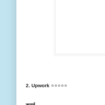
2. Upwork
⭐⭐⭐⭐⭐