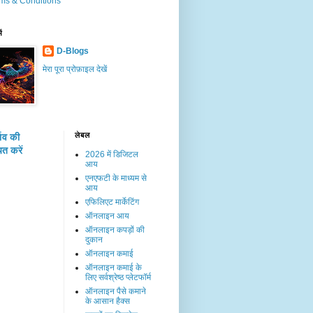
ms & Conditions
ें
D-Blogs
मेरा पूरा प्रोफ़ाइल देखें
लेबल
्ताव की
त करें
2026 में डिजिटल
आय
एनएफटी के माध्यम से
आय
एफिलिएट मार्केटिंग
ऑनलाइन आय
ऑनलाइन कपड़ों की
दुकान
ऑनलाइन कमाई
ऑनलाइन कमाई के
लिए सर्वश्रेष्ठ प्लेटफॉर्म
ऑनलाइन पैसे कमाने
के आसान हैक्स