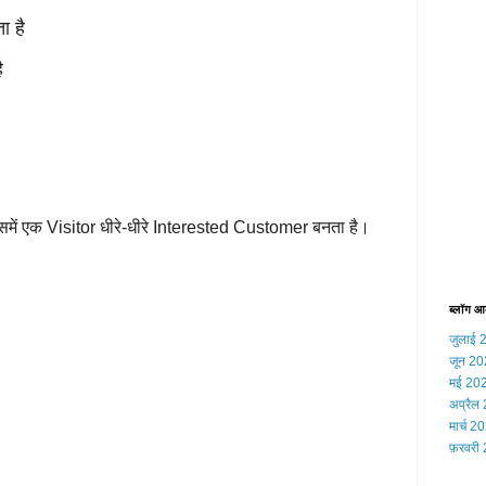
ता है
है
में एक Visitor धीरे-धीरे Interested Customer बनता है।
ब्लॉग आ
जुलाई 
जून 2
मई 20
अप्रैल
मार्च 2
फ़रवरी