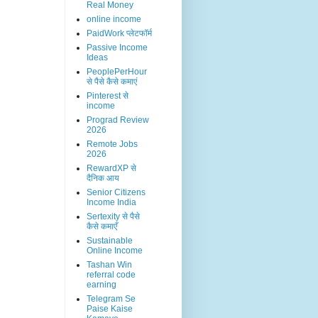
Real Money
online income
PaidWork प्लेटफॉर्म
Passive Income
Ideas
PeoplePerHour
से पैसे कैसे कमाएं
Pinterest से
income
Prograd Review
2026
Remote Jobs
2026
RewardXP से
दैनिक आय
Senior Citizens
Income India
Sertexity से पैसे
कैसे कमाएँ
Sustainable
Online Income
Tashan Win
referral code
earning
Telegram Se
Paise Kaise