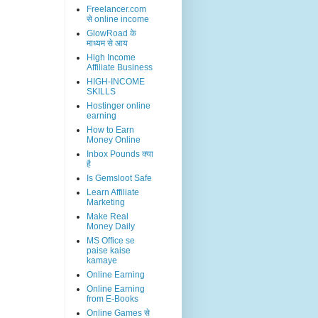
Freelancer.com
से online income
GlowRoad के
माध्यम से आय
High Income
Affiliate Business
HIGH-INCOME
SKILLS
Hostinger online
earning
How to Earn
Money Online
Inbox Pounds क्या
है
Is Gemsloot Safe
Learn Affiliate
Marketing
Make Real
Money Daily
MS Office se
paise kaise
kamaye
Online Earning
Online Earning
from E-Books
Online Games से